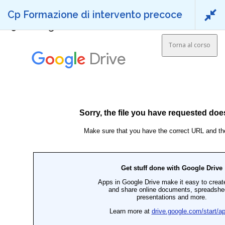
Passa al contenuto
Cp Formazione di intervento precoce
Menu
5.6 Indagine di soddisfazione
Torna al corso
INIZIAZIONE
RIVOLTO A
OBIETTIVI
METODOLOGÍA
NOTIZIE
MEMBRI DEL CONSORZIO
IL LOGIN
Project Reference:
Nº 2018-1-ES01-KA204-050736