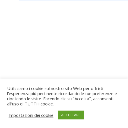
Este proyecto ha sido financiado con el apoyo de la Comisión
Europea. Esta publicación refleja solo las opiniones del autor, y
la Comisión no se hace responsable del uso que pueda hacerse
de la información contenida en el mismo.
Copyright © 2019 CP Early Intervention All Rights Reserved
Utilizziamo i cookie sul nostro sito Web per offrirti
l'esperienza più pertinente ricordando le tue preferenze e
ripetendo le visite. Facendo clic su "Accetta", acconsenti
all'uso di TUTTI i cookie.
Impostazioni dei cookie
ACCETTARE