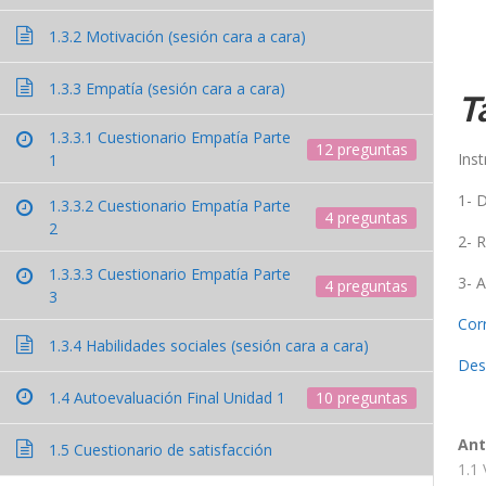
1.3.2 Motivación (sesión cara a cara)
Este proyecto ha sido financiado con el apoyo de l
1.3.3 Empatía (sesión cara a cara)
T
1.3.3.1 Cuestionario Empatía Parte
12 preguntas
Inst
1
1- 
1.3.3.2 Cuestionario Empatía Parte
4 preguntas
2
2- R
1.3.3.3 Cuestionario Empatía Parte
3- 
4 preguntas
3
Cor
1.3.4 Habilidades sociales (sesión cara a cara)
Des
1.4 Autoevaluación Final Unidad 1
10 preguntas
Ant
1.5 Cuestionario de satisfacción
1.1