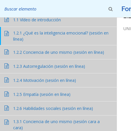
Saltar al contenido
UNIDAD 1 - INTELIGENCIA EMOCIONAL
Fo
1.
1.1 Vídeo de introducción
UNI
1.2.1 ¿Qué es la inteligencia emocional? (sesión en
línea)
1.2.2 Conciencia de uno mismo (sesión en línea)
1.2.3 Autorregulación (sesión en línea)
1.2.4 Motivación (sesión en línea)
1.2.5 Empatía (sesión en línea)
1.2.6 Habilidades sociales (sesión en línea)
Project Reference:
1.3.1 Conciencia de uno mismo (sesión cara a
cara)
Nº 2018-1-ES01-KA204-050736