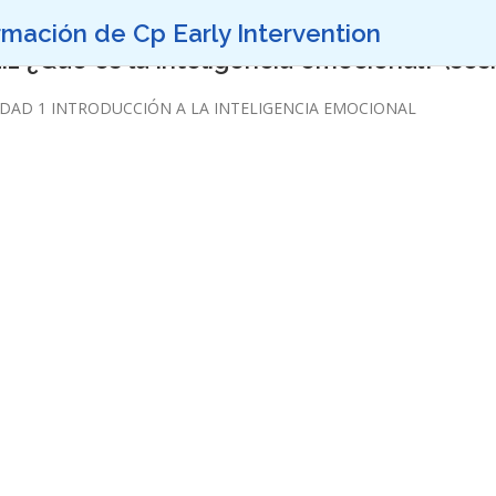
rmación de Cp Early Intervention
INICIO
DIRIGIDO A
OBJETIVOS
METODOLOGÍA
NOTICIA
2.1 ¿Qué es la inteligencia emocional? (sesi
DAD 1 INTRODUCCIÓN A LA INTELIGENCIA EMOCIONAL