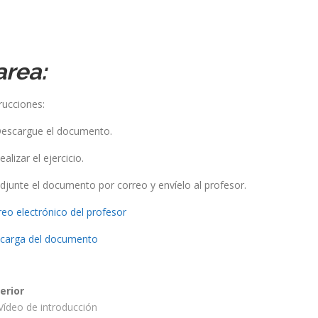
a Comisión Europea. Esta publicación refleja solo las opiniones del 
que pueda hacerse de la información contenida en el mismo.
area:
rucciones:
Descargue el documento.
Copyright © 2019 CP Early Intervention All Rights Reserved
ealizar el ejercicio.
Adjunte el documento por correo y envíelo al profesor.
reo electrónico del profesor
carga del documento
erior
 Vídeo de introducción