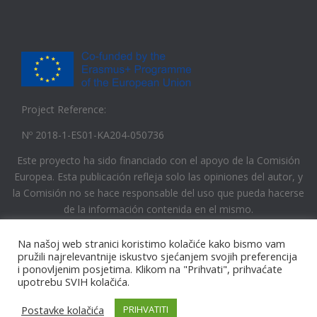
Project Reference:
Nº 2018-1-ES01-KA204-050736
Este proyecto ha sido financiado con el apoyo de la Comisión
Europea. Esta publicación refleja solo las opiniones del autor, y
la Comisión no se hace responsable del uso que pueda hacerse
de la información contenida en el mismo.
Na našoj web stranici koristimo kolačiće kako bismo vam
pružili najrelevantnije iskustvo sjećanjem svojih preferencija
i ponovljenim posjetima. Klikom na "Prihvati", prihvaćate
upotrebu SVIH kolačića.
Copyright © 2019 CP Early Intervention All Rights Reserved
Postavke kolačića
PRIHVATITI