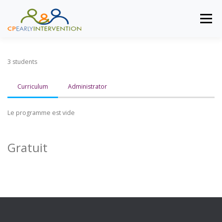
Preskoči na sadržaj
Izbornik
INDEKS
CILJANA SKUPINA
SPECIFIČNI CILJEVI
3 students
Curriculum
Administrator
METODOLOGIJA
VIJESTI
PROJEKTNI PARTNERI
Le programme est vide
PRIJAVITI
Gratuit