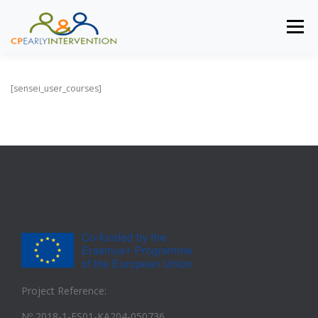
Saltar al contenido
Menú
INICIO
DIRIGIDO A
OBJETIVOS
METODOLOGÍA
[sensei_user_courses]
NOTICIAS
MIEMBROS DEL CONSORCIO
ACCEDER
Project Reference:
Nº 2018-1-ES01-KA204-050736