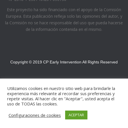
Este proyecto ha sido financiado con el apoyo de la Comisión
Europea. Esta publicación refleja solo las opiniones del autor, y
la Comisión no se hace responsable del uso que pueda hacerse
de la información contenida en el mismo.
Copyright © 2019 CP Early Intervention All Rights Reserved
Utilizamos cookies en nuestro sitio web para brindarle la
experiencia más relevante al recordar sus preferencias y
repetir visitas. Al hacer clic en "Aceptar", usted acepta el
uso de TODAS las cookies.
Configuraciones de cookies
ACEPTAR